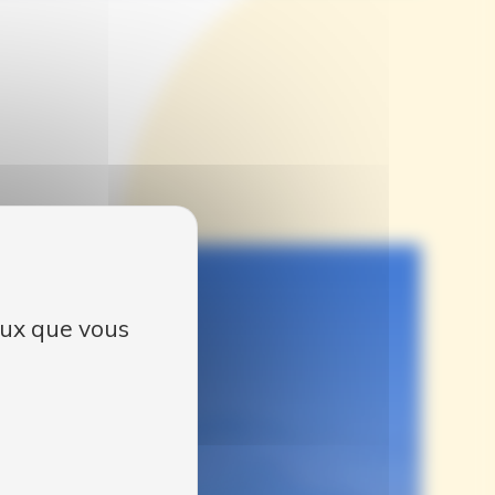
ceux que vous
EUR ?