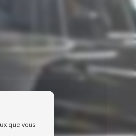
ceux que vous