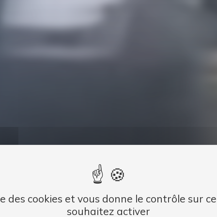
ise des cookies et vous donne le contrôle sur 
souhaitez activer