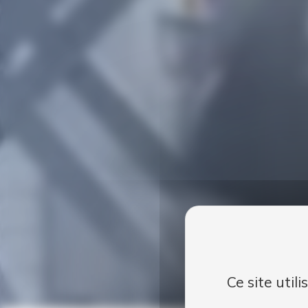
Ce site util