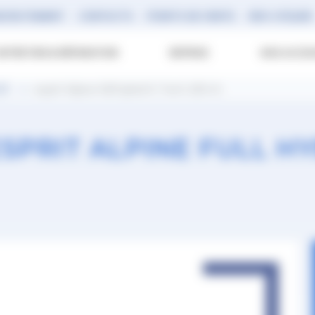
ECRUTEMENT
CONTACTS
POINTS DE VENTE
RDV ATELIER
ENTRETIEN & RÉPARATION
REPRISE
NOS ACCES
CE
esprit Alpine full hybrid E-Tech 200 ch
SPRIT ALPINE FULL HY