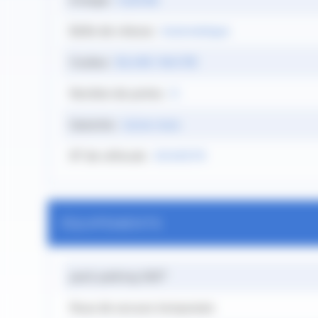
Boîte de vitesse :
Automatique
Couleur :
BLANC NACRE
Nombre de portes :
5
Garantie :
Usine mois
N° de véhicule :
VD43579
ÉQUIPEMENTS
pack parking 360°
Roue de secours temporaire