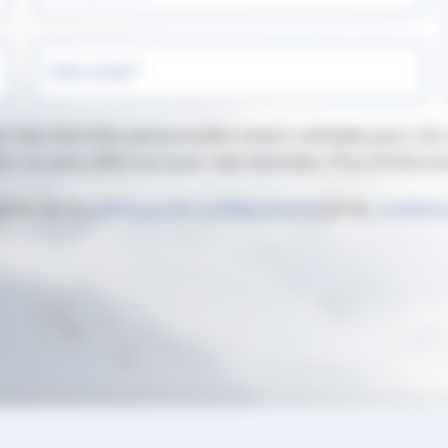
Votre email *
ue mes données personnelles soient utilisées pour m
nt ne sera effectué avec mes données. Plus d'inform
ation de la
politique de confidentialité
et les
conditio