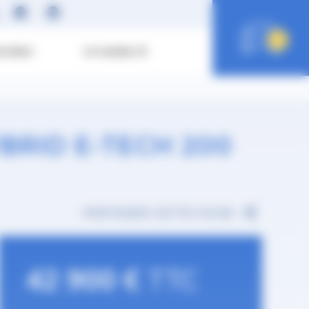
0
SOIRES
ECO MOBILITÉ
BRID E-TECH 200
PARTAGER CETTE FICHE
42 900 €
TTC