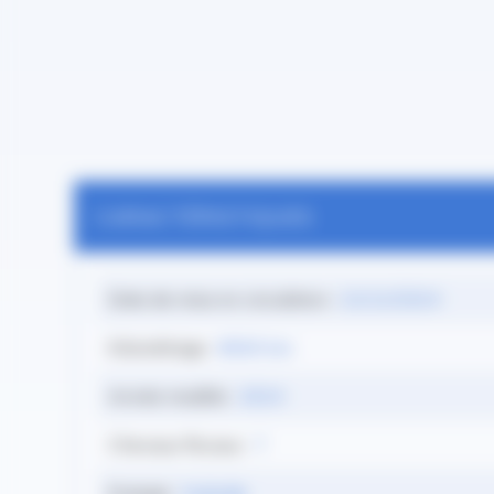
CARACTÉRISTIQUES
Date de mise en circulation :
21/11/2024
Kilométrage :
8500 km
Année modèle :
2024
Chevaux fiscaux :
7
Energie :
Hybride