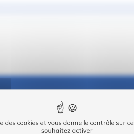
CE VÉHICULE VOUS INTERESSE 
04 76 62 42 16
ous au
ou indiquez votre numéro d
ise des cookies et vous donne le contrôle sur 
souhaitez activer