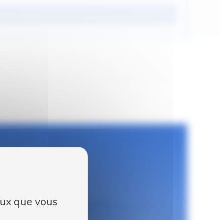
?
e téléphone :
ceux que vous