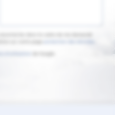
e recontacter dans le cadre de ma demande
ation sur notre page
protection des données
.
ns d'utilisation
de Google.