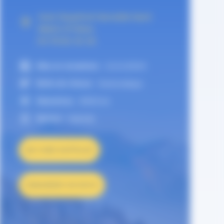
Auto Dauphiné Grenoble Saint
Martin D'Hères
04 76 62 42 16
Mise en circulation :
21/11/2024
Boîte de vitesse :
Automatique
Kilomètres :
8500 km
Moteur :
Hybride
ME FAIRE RAPPELER
DEMANDER UN DEVIS