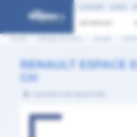
Panneau de gestion des cookies
LE GROUPE
LE BLOG
R
NOS VÉHICULES
Accueil
Véhicules d'occasion
Renault
ESPA
RENAULT ESPACE E
CH
AJOUTER À MA SÉLECTION