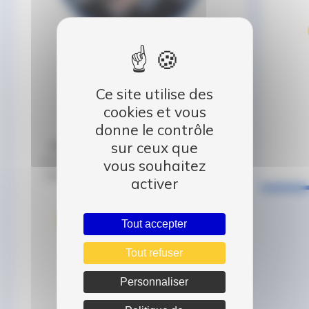
YOHAN GASO
Ce site utilise des
Conseiller Commercial
cookies et vous
Auto Dauphiné Echirolles
donne le contrôle
sur ceux que
Mon challenge depuis 16 ans; vous
accompagner dans votre recherche de
vous souhaitez
véhicule et tout mettre en œuvre pour
activer
vous satisfaire.
REPRISE
ACHAT
UTILITAIRE
Tout accepter
FINANCEMENT
OCCASION
Tout refuser
VÉHICULES OCCASION
Personnaliser