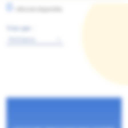
0
véhicule disponible
Trier par :
Pertinence