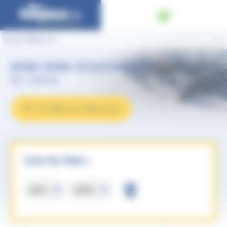
Panneau de gestion des cookies
Vous êtes ici :
MINI MINI D'OCCASION
en Isère
FILTRER LES VÉHICULES
VOS FILTRES :
Mini
MINI