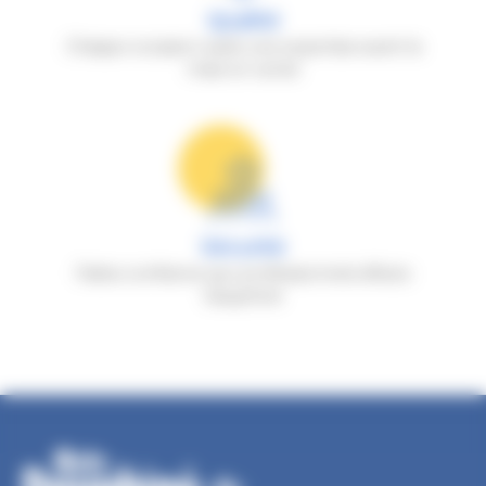
Qualité
Chaque occasion subit une expertise avant la
mise en vente
Sécurité
Faites confiance aux professionnels d'Auto
Dauphiné