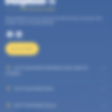
Auto Dauphiné, tous les services proches de chez vous pour vous
faciliter votre vie d’automobiliste.
NOUS ÉCRIRE
AUTO DAUPHINÉ GRENOBLE SAINT MARTIN
D'HÈRES
AUTO DAUPHINÉ RIVES
AUTO DAUPHINÉ VIZILLE