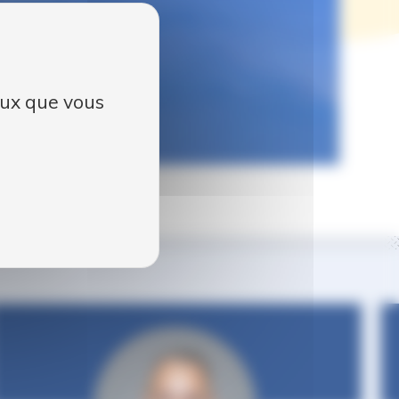
ceux que vous