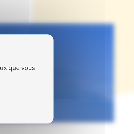
EUR ?
ceux que vous