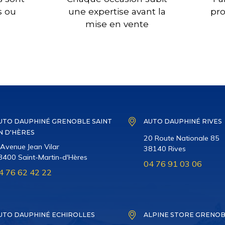
s ou
une expertise avant la
pro
mise en vente
UTO DAUPHINÉ GRENOBLE SAINT
AUTO DAUPHINÉ RIVES
N D'HÈRES
20 Route Nationale 85
 Avenue Jean Vilar
38140 Rives
8400 Saint-Martin-d'Hères
04 76 91 03 06
4 76 62 42 22
UTO DAUPHINÉ ECHIROLLES
ALPINE STORE GRENO