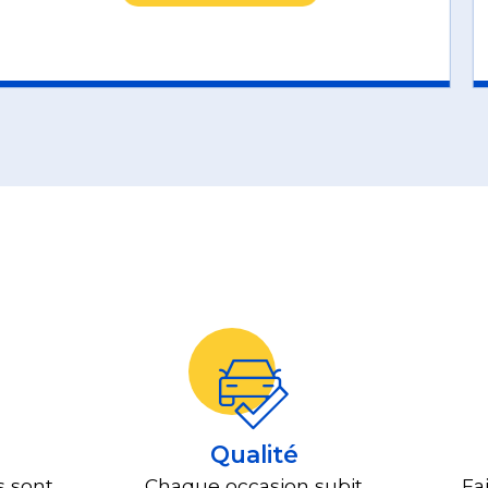
Qualité
s sont
Chaque occasion subit
Fa