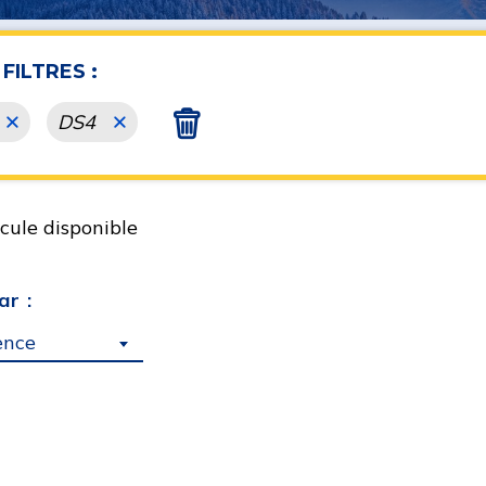
FILTRES :
DS4
cule disponible
ar :
ence