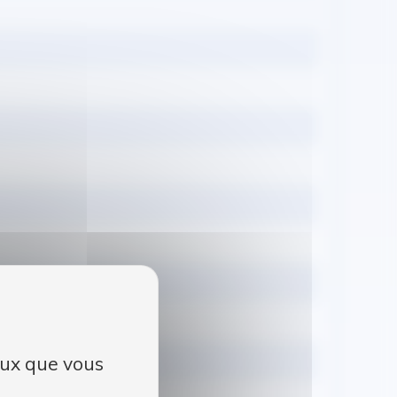
ceux que vous