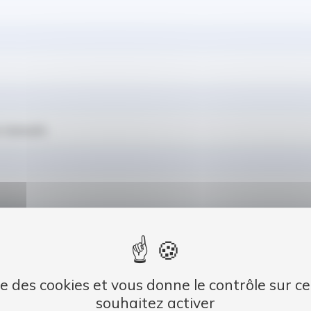
e manuels
ise des cookies et vous donne le contrôle sur 
souhaitez activer