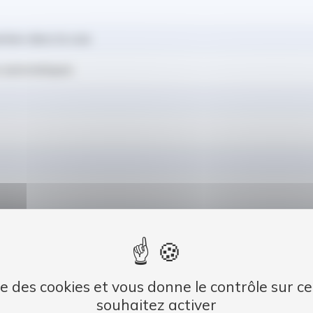
ntien dans la voie
e automatiques
ise des cookies et vous donne le contrôle sur 
souhaitez activer