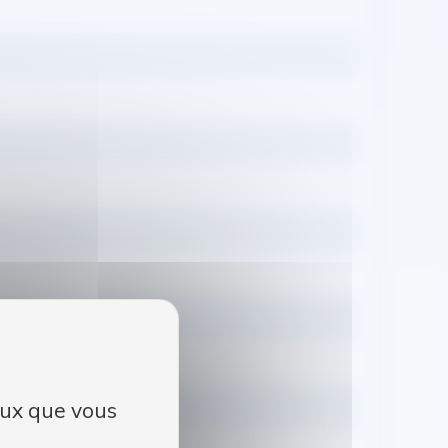
ceux que vous