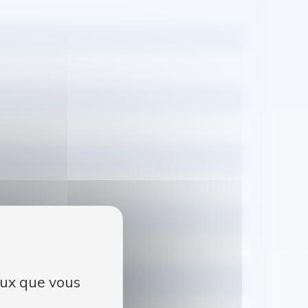
ceux que vous