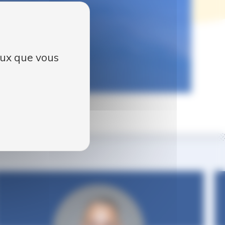
ceux que vous