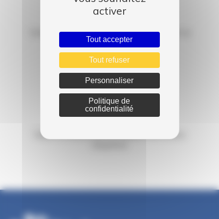
activer
Qualité
Chaque occasion subit une expertise avant la
Tout accepter
mise en vente
Tout refuser
Personnaliser
Politique de
confidentialité
Sécurité
Faites confiance aux professionnels d'Auto
Dauphiné