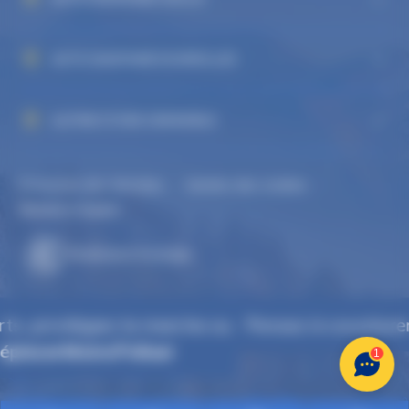
AUTO DAUPHINÉ ECHIROLLES
ALPINE STORE GRENOBLE
Protection des données
Gestion des cookies
-
-
Mentions légales
Réalisation Koredge
Pensez à covoiturer
#SeDéplacerMoinsPolluer
1