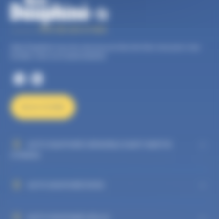
Auto Dauphiné, tous les services proches de chez vous pour vous
faciliter votre vie d’automobiliste.
NOUS ÉCRIRE
AUTO DAUPHINÉ GRENOBLE SAINT MARTIN
D'HÈRES
AUTO DAUPHINÉ RIVES
AUTO DAUPHINÉ VIZILLE