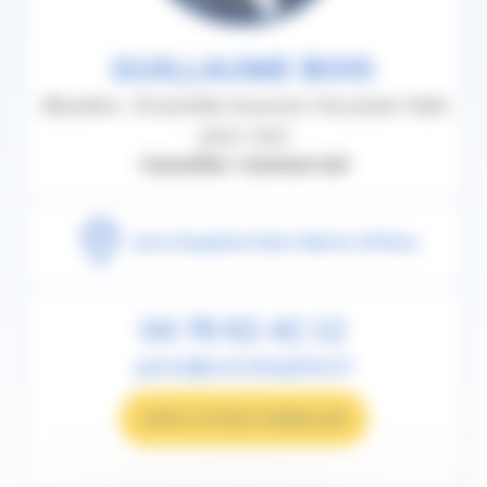
GUILLAUME BOIS
Baseline : Ensemble trouvons l'occasion faite
pour vous
Conseiller Commercial
Auto Dauphiné Saint-Martin-d'Hères
04 76 62 42 12
g.bois@autodauphine.fr
VOIR LA FICHE CONSEILLER