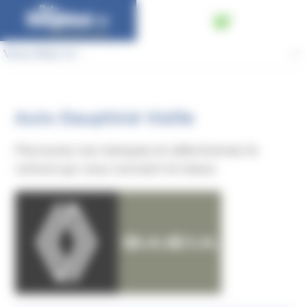
Panneau de gestion des cookies
Vous êtes ici :
Auto Dauphiné Vizille
Parcourez nos marques et sélectionnez la
voiture qui vous convient le mieux