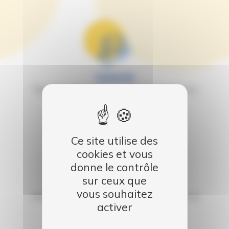
Garantie
Tous nos véhicules sont garantis satisfaits ou
remboursés
Ce site utilise des
cookies et vous
donne le contrôle
sur ceux que
Qualité
vous souhaitez
Chaque occasion subit une expertise avant la
activer
mise en vente