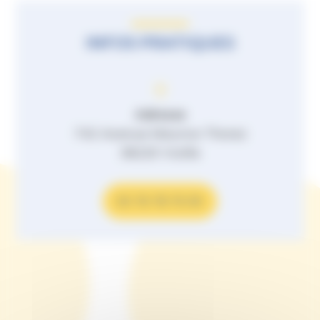
INFOS PRATIQUES
Adresse
742 Avenue Maurice Thorez
38220 Vizille
04 76 78 70 00