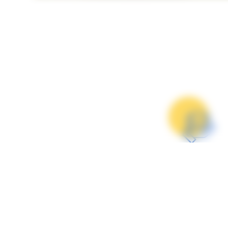
Garantie
Tous nos véhicule
garantis satisfait
remboursés