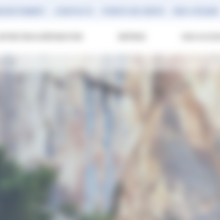
ECRUTEMENT
CONTACTS
POINTS DE VENTE
RDV ATELIER
ENTRETIEN & RÉPARATION
REPRISE
NOS ACCES
boire