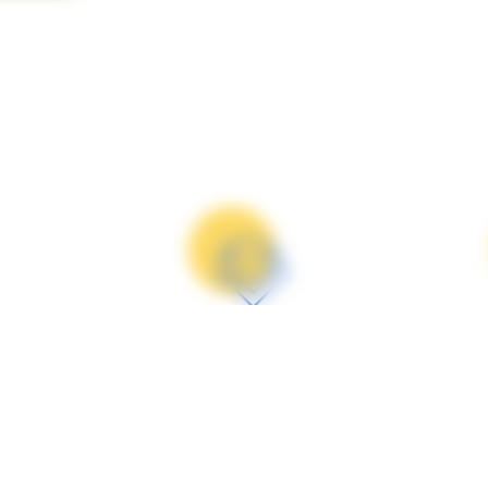
Qualité
s sont
Chaque occasion subit
Fa
s ou
une expertise avant la
pro
mise en vente