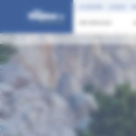
Panneau de gestion des cookies
LE GROUPE
LE BLOG
R
NOS VÉHICULES
Accueil
Blog
RENAULT TWINGO s'expose à com