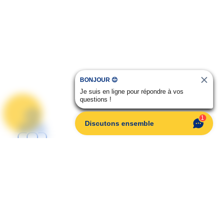
BONJOUR 😊
Je suis en ligne pour répondre à vos
questions !
1
Discutons ensemble
Sécurité
ites confiance aux
fessionnels d'Auto
Dauphiné