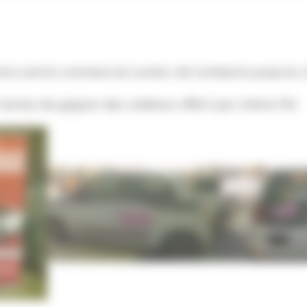
tre centre commercial Leclerc de Comboire jusqu'au
t tentez de gagner des cadeaux offert par chérie FM.