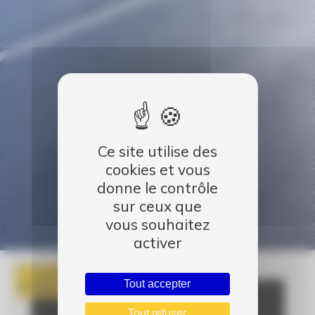
Ce site utilise des
cookies et vous
donne le contrôle
sur ceux que
vous souhaitez
activer
Publié le
Tout accepter
27 Mai 2026
Tout refuser