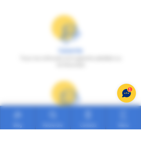
Garantie
Tous nos véhicules sont garantis satisfaits ou
remboursés
1
Qualité
Chaque occasion subit une expertise avant la
Blog
Recherche
Contacts
Menu
mise en vente