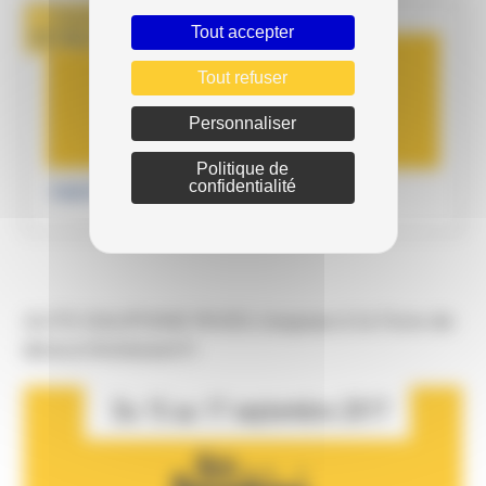
Publié le
Tout accepter
12 Sep 2017
Tout refuser
Personnaliser
Politique de
confidentialité
PARTENARIATS
AUTO DAUPHINE RIVES s'expose à la Foire de
BEAUCROISSANT!