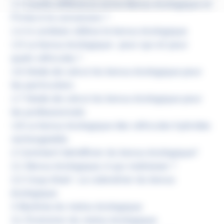
1.3
Quelle différence entre Bonus écologique et
Prime à la conversion ?
1.4
A combien s’élève le bonus écologique
1.5
Le bonus écologique : pour qui et pour
quels véhicules ?
1.6
Mode de calcul du bonus écologique pour
les particuliers
1.7
Mode de calcul du bonus écologique pour
les professionnels
1.8
Le bonus écologique des véhicules hybrides
rechargeable
2
Comment bénéficier du bonus écologique?
2.1
Bonus écologique, à qui s’adresser ?
2.2
Coup d’oeil : Le calendrier du bonus
écologique
3
Barème du malus écologique
3.1
Évolution du malus écologique