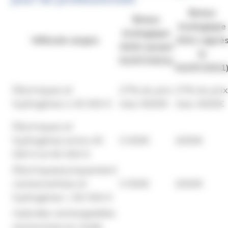
Bonus
Bonus
écologique
écologique
Véhicule acquis
2021 (aprè
2020 (avant
le
01/07/2021)
01/07/2021
Électriques et
27% du prix
27% du pri
hydrogènes ≤ 45 000 €
max 5000€
max 4000€
Électriques et
hydrogènes entre 45
3 000€
2000€
000 € et 60 000 €
Électriques(uniquement
camionnettes) et
3 000€
2000€
hydrogènes > 60 000 €
Hybrides rechargeables
(autonomie en mode