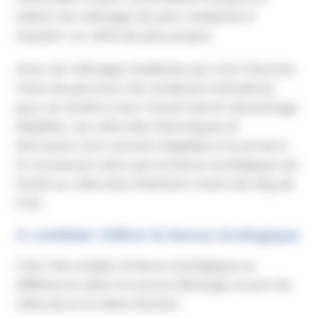
aidant les ménages les plus modestes à
acquérir un véhicule plus propre.
Ainsi, les ménages modestes qui n’ont d’autres
choix de parcourir de nombreux kilomètres
pour se rendre à leur travail seront davantage
éligibles. Les véhicules thermiques et
d’occasion sont souvent éligibles à la prime à
la conversion alors que le bonus écologique est
limité au véhicules émettant moins de 20g de
CO2.
A combien s’élève le bonus écologique
C’est très simple, le bonus écologique se
différencie selon la source d’énergie, le prix du
véhicule et la date d’achat.