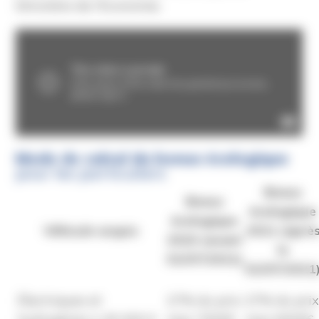
Ministère de l’Economie.
Mode de calcul du bonus écologique
pour les particuliers
Bonus
Bonus
écologique
écologique
Véhicule acquis
2021 (aprè
2020 (avant
le
01/07/2021)
01/07/2021
Électriques et
27% du prix
27% du pri