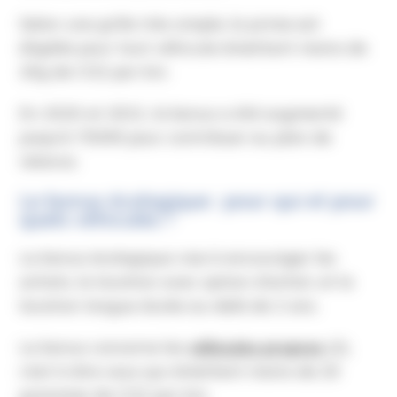
Selon une grille très simple, la prime est
éligible pour tout véhicule émettant moins de
20g de CO2 par km.
En 2020 et 2021, le bonus a été augmenté
jusqu’à 7000€ pour contribuer au plan de
relance.
Le bonus écologique : pour qui et pour
quels véhicules ?
Le bonus écologique vise à encourager les
achats, la location avec option d’achat, et la
location longue durée au-delà de 2 ans.
Le bonus concerne les
véhicules propres
(2),
c’est à dire ceux qui émettent moins de 20
grammes de CO2 par km.