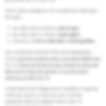
Dans cette catégorie, on compte les véhicules
de type :
les véhicules à moteur
électrique
les véhicules à moteur
hydrogène
certains modèles
hybrides rechargeable
s
Ces conditions doivent être accompagnées
d’une
immatriculation dans une série définitive
(3), et
l’assurance de ne pas vendre le véhicule
dans les 6 mois de l’achat, ou avant avoir
parcouru 6 000 km
(4).
L’aide financière dépend du modèle et type de
véhicule acquis, et de son prix, comme
présenté dans le tableau fourni par le