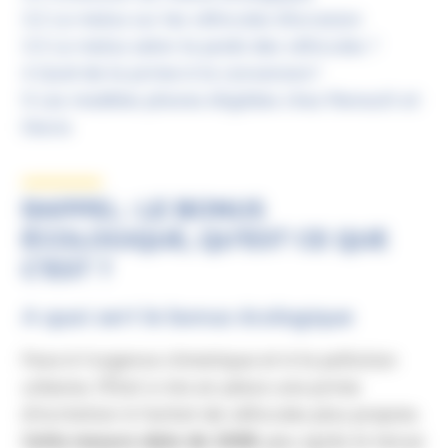
3.2
Le malus sur les véhicules d’occasion
3.3
Le malus selon le poids des véhicules ?
4
Quid de la prime à la conversion?
5
Les modèles phares éligibles chez Renault et
Dacia
RAPPEL : LE BONUS
ÉCOLOGIQUE, QU’EST CE QUE
C’EST ?
A quoi sert le bonus écologique
Face à l’urgence climatique et à la pollution
urbaine, l’État a mis en place une prime
d’incitation à l’achat de véhicules plus propres.
Cette mesure date de 2008
, peu après le tenue