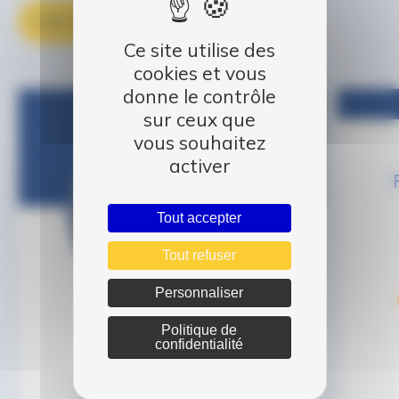
VOIR TOUS NOS SPÉCIALISTES
Ce site utilise des
cookies et vous
donne le contrôle
sur ceux que
vous souhaitez
activer
Tout accepter
Tout refuser
Personnaliser
Politique de
confidentialité
YOHAN GASO
Conseiller Commercial