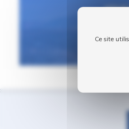
VOUS
Ce site util