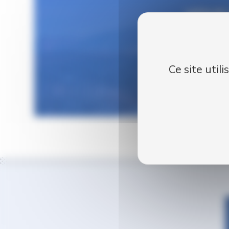
VOUS
Ce site util