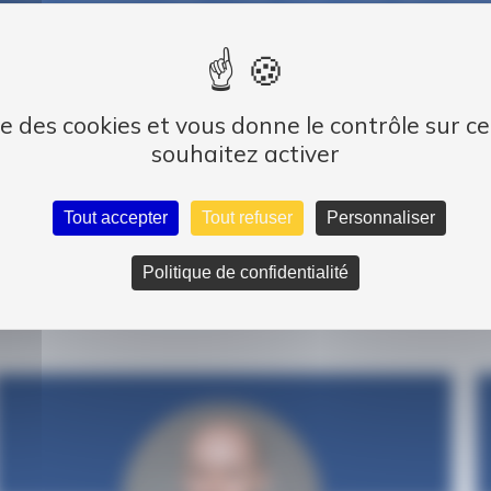
CRÉER UNE ALERTE
ise des cookies et vous donne le contrôle sur 
souhaitez activer
Tout accepter
Tout refuser
Personnaliser
Politique de confidentialité