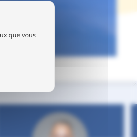
ceux que vous