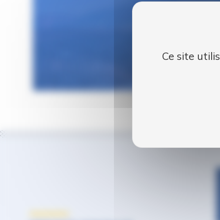
Ce site util