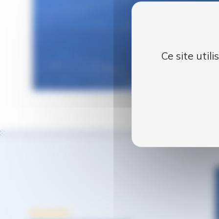
Ce site util