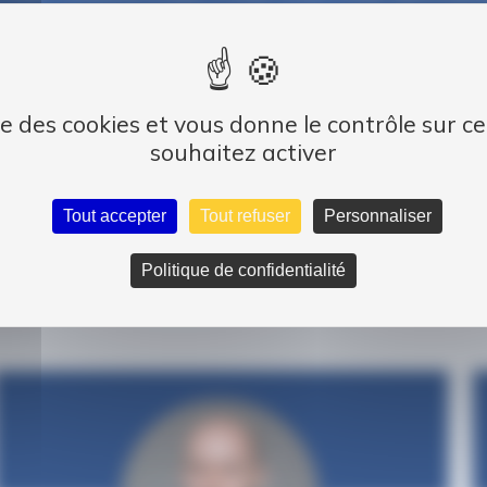
CRÉER UNE ALERTE
ise des cookies et vous donne le contrôle sur 
souhaitez activer
Tout accepter
Tout refuser
Personnaliser
Politique de confidentialité