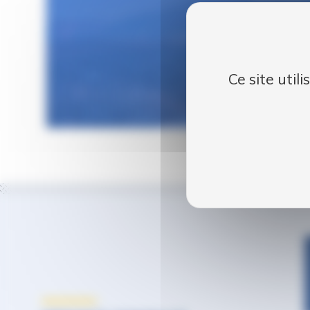
Ce site util