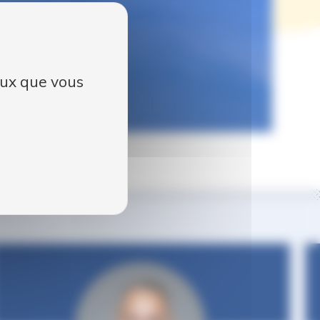
ceux que vous