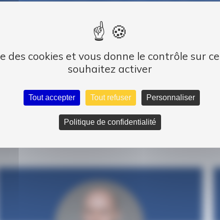
CRÉER UNE ALERTE
ise des cookies et vous donne le contrôle sur 
souhaitez activer
Tout accepter
Tout refuser
Personnaliser
Politique de confidentialité