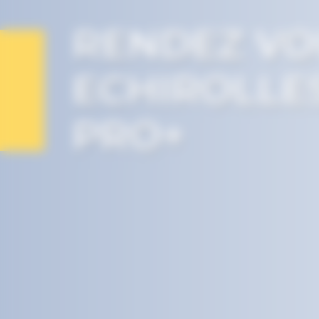
RENDEZ VO
ECHIROLLE
PRO+