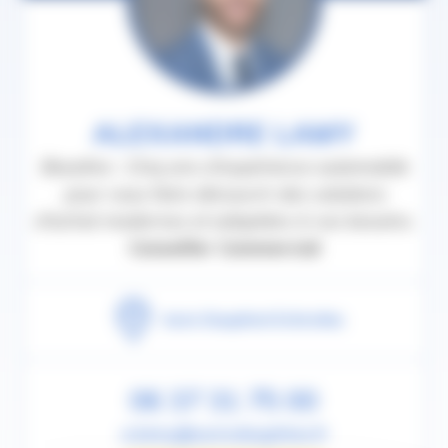
ALEXANDRE LAMY
Baseline : Cinq ans d'expérience automobile
pour vous faire découvrir des solutions
d'achat modernes et adaptées à vos besoins.
Conseiller Commercial
Auto Dauphiné Echirolles
06 37 31 75 00
a.lamy@autodauphine.fr