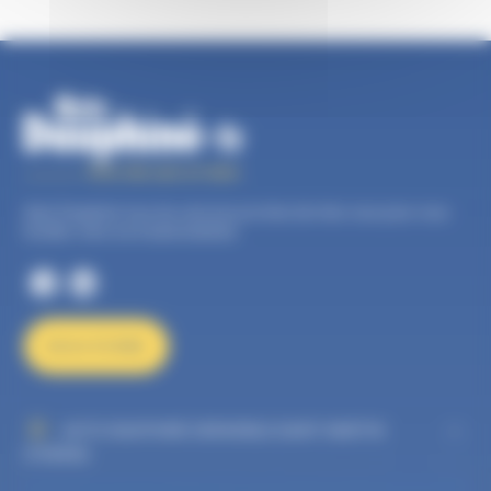
Auto Dauphiné, tous les services proches de chez vous pour vous
faciliter votre vie d’automobiliste.
NOUS ÉCRIRE
AUTO DAUPHINÉ GRENOBLE SAINT MARTIN
D'HÈRES