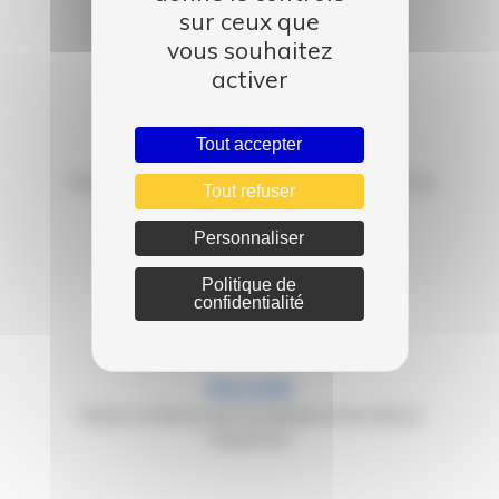
sur ceux que
vous souhaitez
activer
Tout accepter
Qualité
Chaque occasion subit une expertise avant la
Tout refuser
mise en vente
Personnaliser
Politique de
confidentialité
Sécurité
Faites confiance aux professionnels d'Auto
Dauphiné