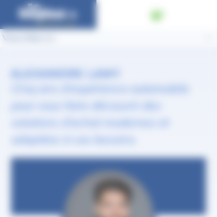
Panneau de gestion des cookies
Vous êtes ici :
ALEXANDRE LAMY
Cinq ans d'expérience automobile
pour vous faire découvrir des
solutions d'achat modernes et
adaptées à vos besoins.