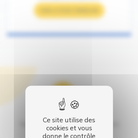
VOIR LA FICHE CONSEILLER
Garantie
Ce site utilise des
Tous nos véhicules sont garantis satisfaits ou
cookies et vous
remboursés
donne le contrôle