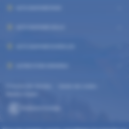
AUTO DAUPHINÉ RIVES
AUTO DAUPHINÉ VIZILLE
AUTO DAUPHINÉ ECHIROLLES
ALPINE STORE GRENOBLE
Protection des données
Gestion des cookies
-
-
Mentions légales
Réalisation Koredge