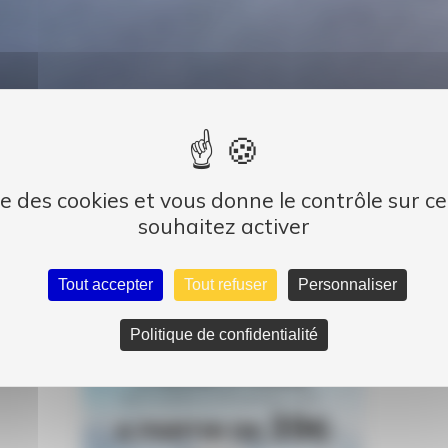
ise des cookies et vous donne le contrôle sur 
souhaitez activer
Tout accepter
Tout refuser
Personnaliser
Politique de confidentialité