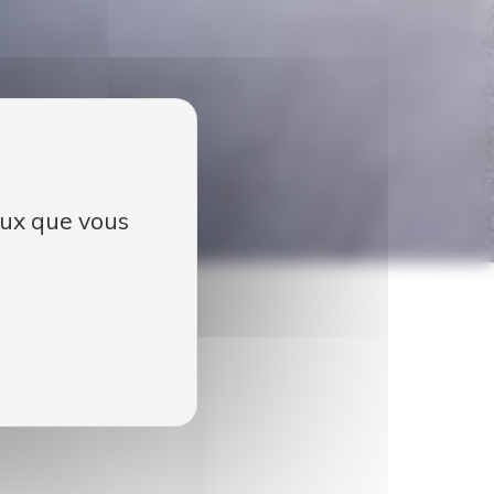
ceux que vous