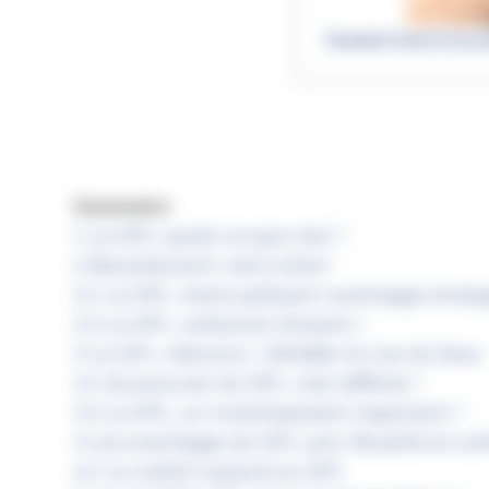
TRANSITION ÉCOLO
Sommaire
1
Le GPL: qu’est ce que c’est ?
2
Biocarburant: c’est à dire?
2.1
Le GPL, moins polluant: avantages écolo
2.2
Le GPL, carburant d’avenir !
3
Le GPL, méconnu : Démêler le vrai du faux
3.1
Se procurer du GPL, c’est difficile ?
3.2
Le GPL, un investissement important ?
4
Les avantages du GPL: prix, fiscalité et con
4.1
Le confort associé au GPL