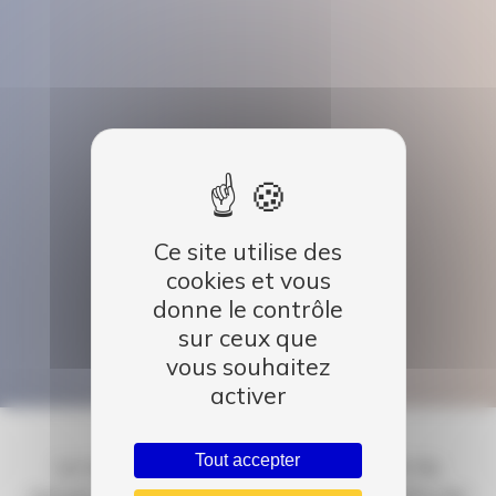
Ce site utilise des
cookies et vous
donne le contrôle
sur ceux que
vous souhaitez
activer
Tout accepter
Le 1er juin 2023, Alain MANUEL, PDG du