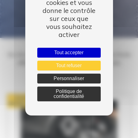
cookies et vous
donne le contrôle
sur ceux que
vous souhaitez
activer
Tout accepter
Du 1er septembre au 31 octobre profitez d'une
offre sur vos freins pour rouler en toute
Tout refuser
sécurité
Personnaliser
Politique de
confidentialité
Publié le
09 Sep 2021