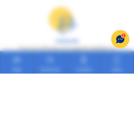
1
Garantie
Tous nos véhicules sont garantis satisfaits ou
remboursés
Blog
Recherche
Contacts
Menu
Qualité
Chaque occasion subit une expertise avant la
mise en vente