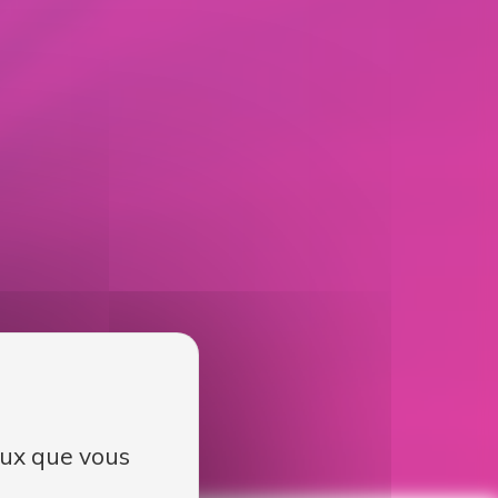
ceux que vous