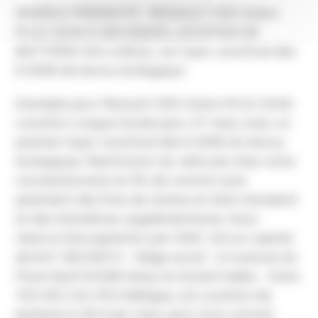
MODÈLE PRÉSENTÉ : RENAULT ZOE Intens
R110 2018 À 269 €/MOIS, LOCATION DE
BATTERIE INCLUSE(2), 1er loyer constitué des
6 000€ de bonus écologique
Exemple pour Renault ZOE Intens R110 2018.
Location Longue Durée pour 37 mois, avec un
premier loyer constitué des 6 000€ du bonus
écologique. Restitution du véhicule chez votre
concessionnaire en fin de contrat avec
paiement des frais de remise en état standard
et des kilomètres supplémentaires. Sous
réserve d’acceptation par DIAC, SA au capital
de 647 265 600 € - Siège social : 14 avenue du
Pavé Neuf 93168 Noisy-le-Grand Cedex - Siren
702 002 221 RCS Bobigny. (2) Location de
batterie à 39 € par mois, pour tout contrat