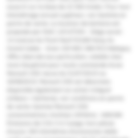
souscrit sur la base de 22 500 km/an. Pour tout
kilométrage annuel supérieur, voir barème en
points de vente. La location de batterie est
proposée par DIAC LOCATION - Siège social :
14 avenue du Pavé Neuf 93168 Noisy-le-
Grand Cedex - Siren 329 892 368 RCS Bobigny.
Offre réservée aux particuliers, valable chez
Auto Dauphiné pour toute commande d’une
Renault ZOE neuve du 01/07/2019 au
30/08/2019. Renault ZOE est désormais
disponible également en achat intégral
(châssis + batterie), voir conditions en points
de vente. Gamme Renault ZOE:
consommations min/max (Wh/km) : 168/180.
Émissions de CO2: 0 à l’usage, hors pièces
d’usure. 300 kilomètres d’autonomie réelle