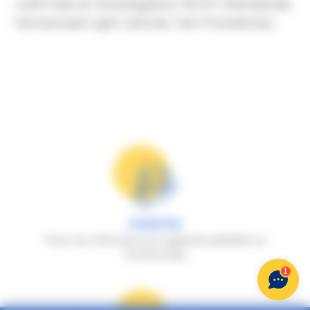
confi rmés en homologation WLTP (Worldwide
harmonized Light vehicles Test Procedures).
Garantie
Tous nos véhicules sont garantis satisfaits ou
remboursés
1