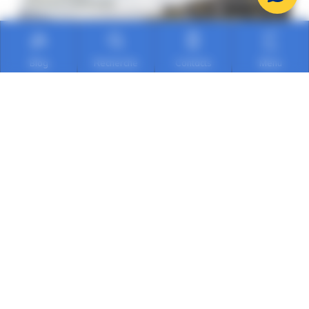
Blog
Recherche
Contacts
Menu
Garantie
Tous nos véhicules sont garantis satisfaits ou
remboursés