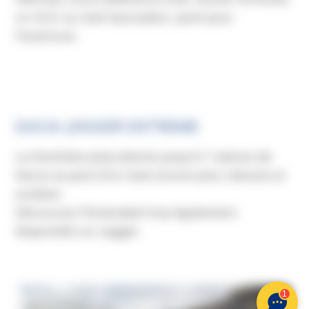
un SUV au look baroudeur, paré pour
l'aventure.
DACIA JOGGER EXTREME
La familiale polyvalente jusqu'à 7 places de
Dacia se pare d’un look encore plus robuste et
outdoor.
Découvrez l’Extended Grip également
disponible sur Jogger.
1