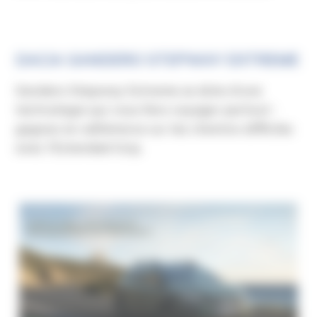
DACIA SANDERO STEPWAY EXTREME
Sandero Stepway Extreme se dote d’une
technologie qui vous fera voyager partout :
gagnez en adhérence sur les chemins difficiles
avec l’Extended Grip.