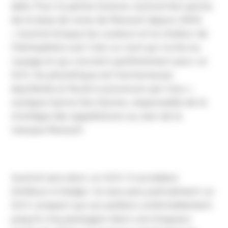
delà. Pour la petite histoire, Austral fait partie
de la base de noms de Renault depuis 2005.
« Austral évoque les couleurs et la chaleur de
l’hémisphère sud. C’est un nom qui invite au
voyage et qui convient parfaitement pour un
SUV. Sa phonétique est harmonieuse,
équilibrée et facile à prononcer par tous »,
souligne Sylvia Dos Santos, responsable de la
stratégie des appellations au sein de la
marque Renault.
Austral sera donc un SUV. Il succèdera
d’ailleurs à Kadjar. Ce sera plus précisément un
SUV compact qui accueillera confortablement
jusqu’à cinq passagers dans une longueur