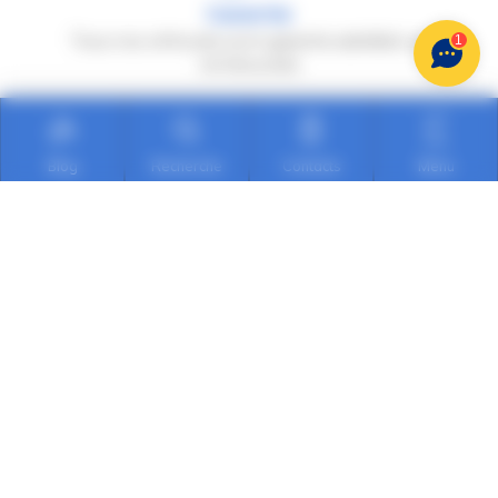
Garantie
Tous nos véhicules sont garantis satisfaits ou
1
remboursés
Blog
Recherche
Contacts
Menu
Qualité
Chaque occasion subit une expertise avant la
mise en vente
Sécurité