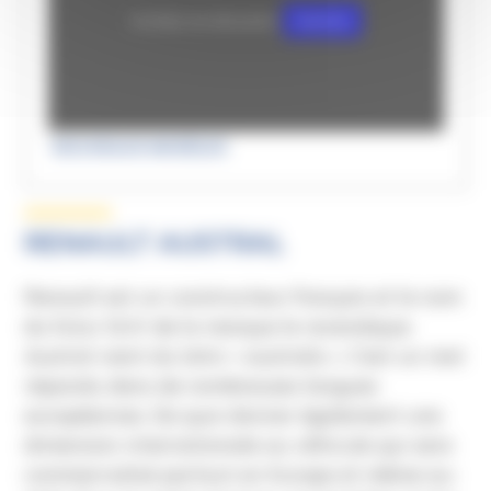
YouTube est désactivé.
Autoriser
NOUVEAUX MODÈLES
RENAULT AUSTRAL
Renault est un constructeur français et le nom
du futur SUV de la marque le revendique.
Austral vient du latin « australis ». C’est un mot
répandu dans de nombreuses langues
européennes. De quoi donner également une
dimension internationale au véhicule qui sera
commercialisé partout en Europe et même au-