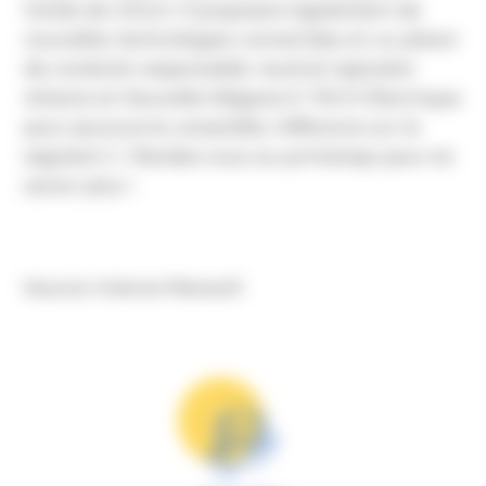
totale de 4,51m. Il proposera également de
nouvelles technologies connectées et un plaisir
de conduite responsable. Austral rejoindra
Arkana et Nouvelle Mégane E-TECH Électrique
pour poursuivre, ensemble, l’offensive sur le
segment C. Rendez-vous au printemps pour en
savoir plus !
Source: Interne Renault