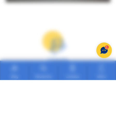
1
Garantie
Tous nos véhicules sont garantis satisfaits ou
remboursés
Blog
Recherche
Contacts
Menu
Qualité