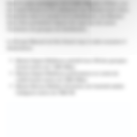
Dans le cadre prestigieux de la Salle Wagram, à Paris, a eu
lieu mardi 28 juin la 17e cérémonie des Masters Auto Infos.
Essentiels dans le monde de la distribution, les Masters
Auto Infos permettent depuis dix-sept ans de suivre
l’évolution de groupes de distribution.
Le Groupe Manuel est fier d'avoir reçu à cette occasion 3
distinctions:
Master Argent Meilleure activité hors VN des groupes
livrant moins de 7 000 VN/an
Master Argent Meilleure performance en vente de
crédit livrant moins de 7000 VN/an
Master Bronze Meilleur Evolution de l'activité atelier
Catégorie moins de 7000 VN