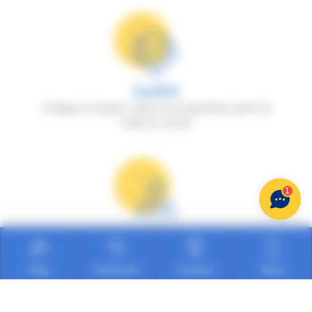
Qualité
Chaque occasion subit une expertise avant la
mise en vente
1
Sécurité
Faites confiance aux professionnels d'Auto
Dauphiné
Blog
Recherche
Contacts
Menu