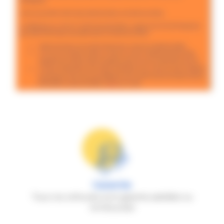
Garantie
Tous nos véhicules sont garantis satisfaits ou
remboursés