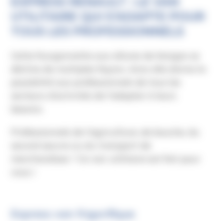
EXPRESS RENAULT : LE VAN
UTILITAIRE QUI S’ADAPTE POUR
TOUS LES PROFESSIONNELS
Cette fourgonnette aux allures de Kangoo se
décline de multiples façons. Ainsi elle donne la
possibilité aux professionnels de tous les
secteurs d’activités de l'adapter à leurs
besoins.
Professionnels de l'agriculture, de bouche, du
second œuvre ou du transport de
marchandises ? Ce van utilitaire est fait pour
vous !
Express van frigorifique