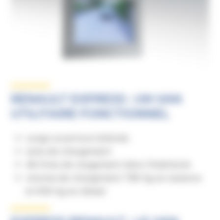
RENAULT EXPRESS : UN VAN
UTILITAIRE FONCTIONNEL
Large ouverture latérale
zone de chargement
48 litres de rangement dans l’habitacle
volume de chargement 780 kg en essence
et 650 kg en diesel.