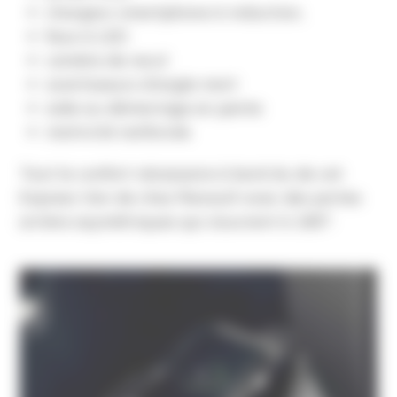
chargeur smartphone à induction,
feux à LED
caméra de recul
avertisseurs d’angle mort
aide au démarrage en pente
motricité renforcée
Tout le confort nécessaire à bord du de cet
Express Van de chez Renault avec des portes
arrière asymétriques qui s’ouvrent à 180°.