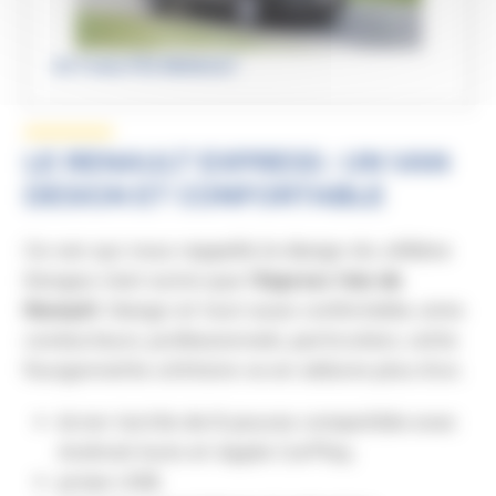
ACTUALITÉS RENAULT
LE RENAULT EXPRESS : UN VAN
DESIGN ET CONFORTABLE
Ce van qui nous rappelle le design du célèbre
Kangoo n’est autre que l’
Express Van de
Renault
. Design et tout aussi confortable, amis
conducteurs, professionnels, particuliers, cette
fourgonnette utilitaire va en séduire plus d’un.
écran tactile de 8 pouces compatible avec
Android Auto et Apple CarPlay,
prises USB,