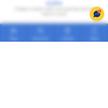
Qualité
Chaque occasion subit une expertise avant la
1
mise en vente
Blog
Recherche
Contacts
Menu
Sécurité
Faites confiance aux professionnels d'Auto
Dauphiné