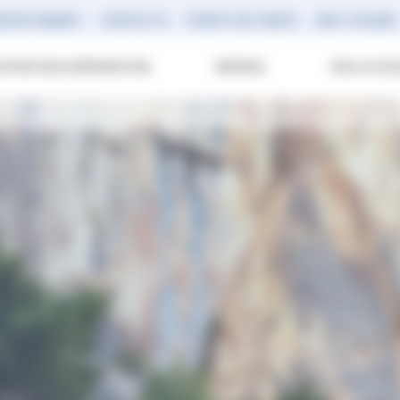
ECRUTEMENT
CONTACTS
POINTS DE VENTE
RDV ATELIER
ENTRETIEN & RÉPARATION
REPRISE
NOS ACCES