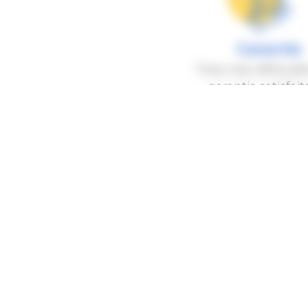
Garantie
Tous nos véhicule
garantis satisfait
remboursés
A
MARTI
5
3
Auto Dauphiné, tous les services proches de
0