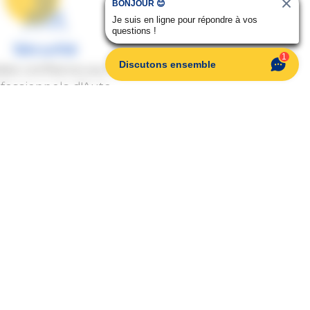
BONJOUR 😊
Je suis en ligne pour répondre à vos
questions !
Sécurité
1
Discutons ensemble
ites confiance aux
fessionnels d'Auto
Dauphiné
AUTO DAUPHINÉ VIZILLE
742 Avenue Maurice Thorez
38220 Vizille
04 76 78 70 00