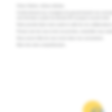
Chers Clients, chères clientes,
Conformément aux consignes du gouvernement nos concession
sont fermées à partir de demain 8h et jusqu'à nouvel ordre.
Notre priorité étant votre santé et celle de nos collaborateu
Prenez soin de vous et de vos proches, ensemble nous viend
Nous avons hâte de vous revoir dans nos concessions.
Merci de votre compréhension,