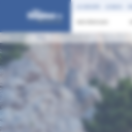
Panneau de gestion des cookies
LE GROUPE
LE BLOG
R
NOS VÉHICULES
Accueil
Blog
INFO COVID 19