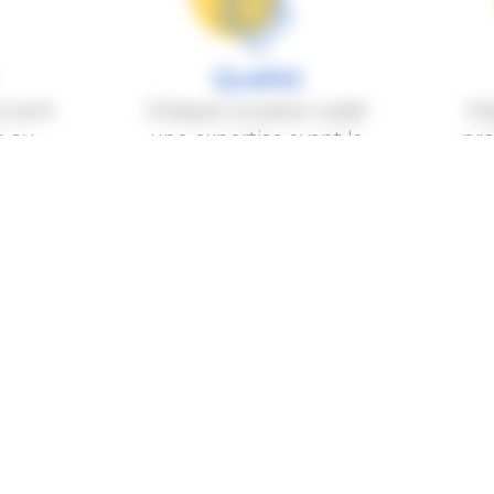
Qualité
s sont
Chaque occasion subit
Fa
s ou
une expertise avant la
pro
mise en vente
UTO DAUPHINÉ GRENOBLE SAINT
AUTO DAUPHINÉ RIVES
N D'HÈRES
20 Route Nationale 85
 Avenue Jean Vilar
38140 Rives
8400 Saint-Martin-d'Hères
04 76 91 03 06
4 76 62 42 22