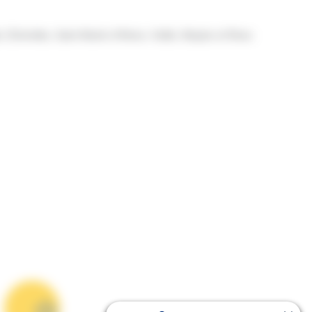
hirolles, Saint Martin d'Hères, Vizille, Meylan et Rives