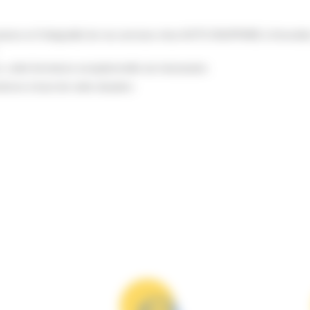
s et l'intégralité de nos services chez AUTO DAUPHINE à Grenoble, Éc
rs, cette fermeture exceptionnelle est nécessaire.
rons à bout de cette situation.