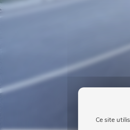
Ce site util