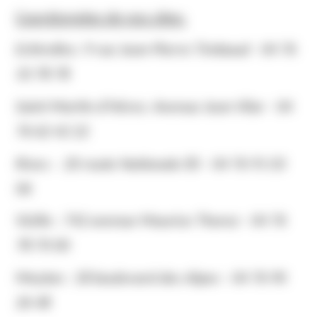
Coordonnées de nos sites:
Echirolles: 9 rue Jean-Pierre Timbaud - 04 76
33 78 78
Saint Martin d'Hères: Avenue Jean Vilar - 04
76 62 42 22
Rives : 20 route Nationale 85 - 04 76 91 03
06
Vizille : 742 avenue Maurice Thorez - 04 76
78 70 00
Meylan : 18 boulevard des Alpes - 04 76 90
26 48