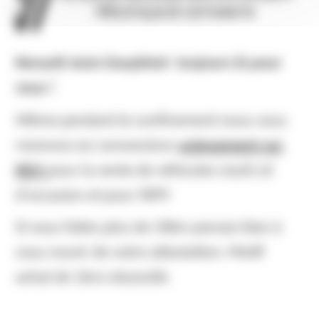
Renault Auto Dauphiné toujours là pour
vous !
Même pendant le confinement nous vous
recevons en concessions
uniquement sur
RDV
pour la vente de véhicules neufs et
d'occasion et pour l’APV
Si vous faites plus de 10km pensez bien à
vous munir de votre attestation: Motif
achat de 1ère nécessité.