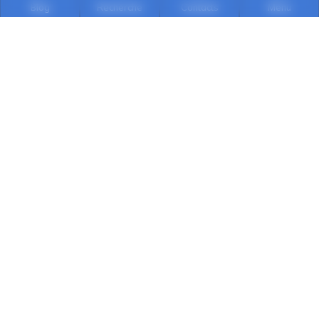
Blog
Recherche
Contacts
Menu
Qualité
Chaque occasion subit une expertise avant la
mise en vente
Sécurité
Faites confiance aux professionnels d'Auto
Dauphiné