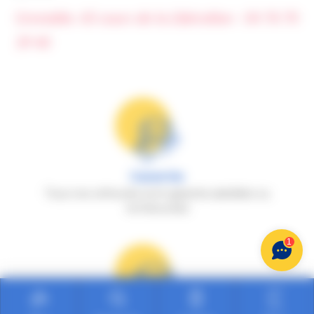
Grenoble: 65 cours de la Libération - 04 76 70
39 40
Garantie
Tous nos véhicules sont garantis satisfaits ou
remboursés
1