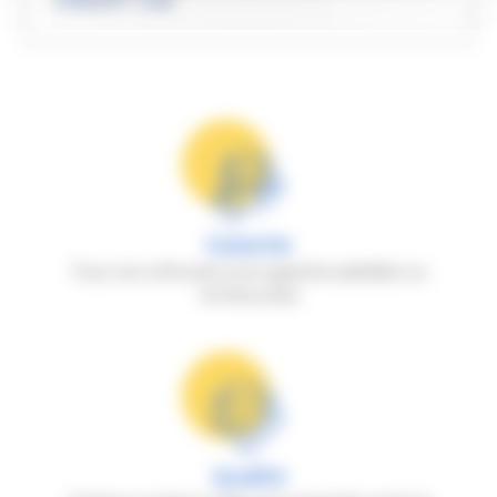
CONCEPT CAR
Garantie
Tous nos véhicules sont garantis satisfaits ou
remboursés
Qualité