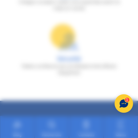
Chaque occasion subit une expertise avant la
mise en vente
Sécurité
Faites confiance aux professionnels d'Auto
Dauphiné
1
Blog
Recherche
Contacts
Menu