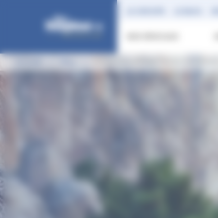
Panneau de gestion des cookies
LE GROUPE
LE BLOG
R
NOS VÉHICULES
Accueil
Blog
AUTO DAUPHINE RIVES à la FOI