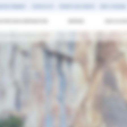
ECRUTEMENT
CONTACTS
POINTS DE VENTE
RDV ATELIER
ENTRETIEN & RÉPARATION
REPRISE
NOS ACCES
RE DE BEAUCROISSANT