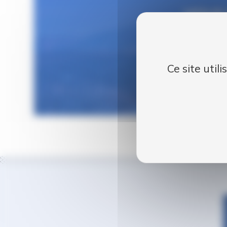
VOUS
Ce site util