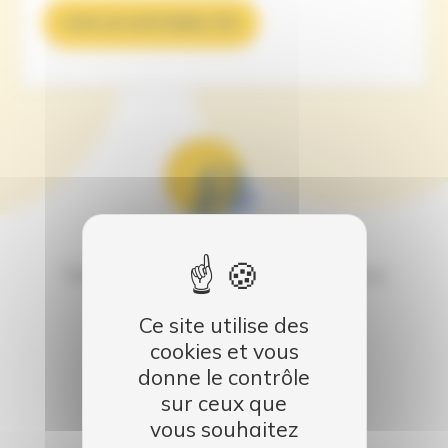
VOIR LES DISPONIBILITÉS
Garantie
Tous nos véhicules sont garantis satisfaits ou
remboursés
Ce site utilise des
cookies et vous
donne le contrôle
sur ceux que
vous souhaitez