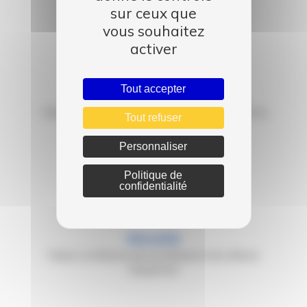
sur ceux que
vous souhaitez
activer
Tout accepter
Qualité
Chaque occasion subit une expertise avant la
Tout refuser
mise en vente
Personnaliser
Politique de
confidentialité
Sécurité
Faites confiance aux professionnels d'Auto
Dauphiné