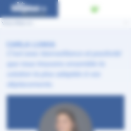
Panneau de gestion des cookies
Vous êtes ici :
CARLA LUMIA
C'est avec bienveillance et positivité
que nous trouvons ensemble la
solution la plus adaptée à vos
déplacements.