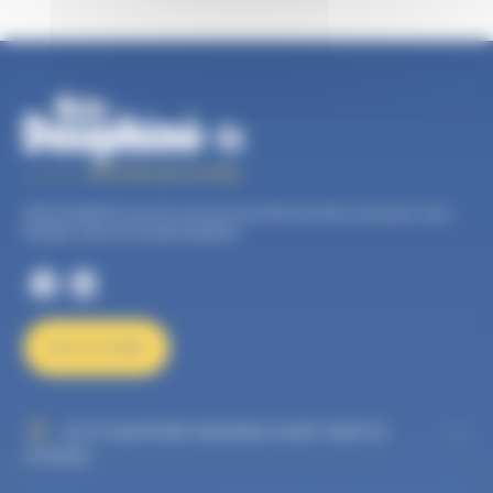
Auto Dauphiné, tous les services proches de chez vous pour vous
faciliter votre vie d’automobiliste.
NOUS ÉCRIRE
AUTO DAUPHINÉ GRENOBLE SAINT MARTIN
D'HÈRES