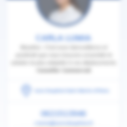
CARLA LUMIA
Baseline : C'est avec bienveillance et
positivité que nous trouvons ensemble la
solution la plus adaptée à vos déplacements.
Conseiller Commercial
Auto Dauphiné Saint-Martin-d'Hères
0621513946
c.lumia@autodauphine.fr