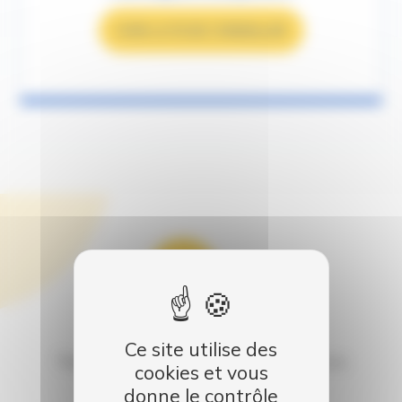
VOIR LA FICHE CONSEILLER
Garantie
Ce site utilise des
Tous nos véhicules sont garantis satisfaits ou
cookies et vous
remboursés
donne le contrôle