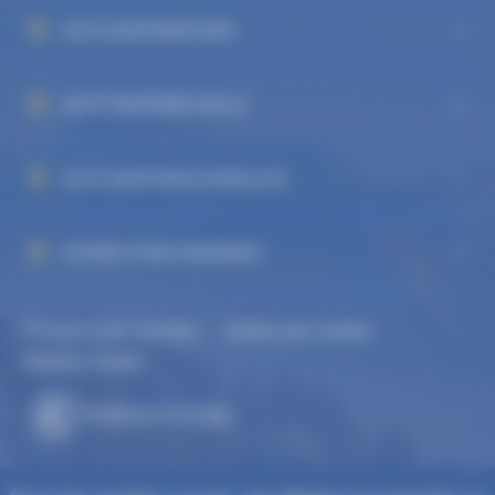
AUTO DAUPHINÉ RIVES
AUTO DAUPHINÉ VIZILLE
AUTO DAUPHINÉ ECHIROLLES
ALPINE STORE GRENOBLE
Protection des données
Gestion des cookies
-
-
Mentions légales
Réalisation Koredge