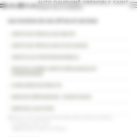
AUTO DAUPHINÉ GRENOBLE SAINT
Panneau de gestion des cookies
MARTIN D'HÈRES
Les horaires de nos offres et services
VENTE DE VÉHICULES NEUFS
VENTE DE VÉHICULES D'OCCASION
VENTE AUX PROFESSIONNELS
SERVICE APRÈS-VENTE MÉCANIQUE ET
CARROSSERIE
CARE SERVICE MINUTE
SERVICE DÉPANNAGE - ASSISTANCE
SERVICE LOCATION
Dacia Auto Dauphiné Grenoble Saint Martin D'Hères
5 Avenue Jean Vilar
38400 Saint-Martin-d'Hères