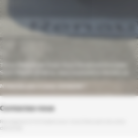
Toute l’équipe de Dacia Auto Dauphiné Grenoble
Saint Martin D'Hères, vous souhaite la bienvenue
N’hésitez pas à nous contacter !
Contactez-nous
Renseignez le formulaire pour nous faire part de votre
demande :